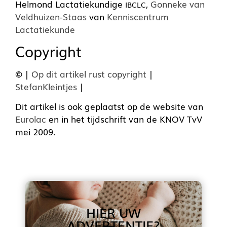
Helmond Lactatiekundige
,
Gonneke van
IBCLC
Veldhuizen-Staas
van
Kenniscentrum
Lactatiekunde
Copyright
©
|
Op dit artikel rust copyright
|
StefanKleintjes
|
Dit artikel is ook geplaatst op de website van
Eurolac
en in het tijdschrift van de KNOV TvV
mei 2009.
HIER UW
ADVERTENTIE?