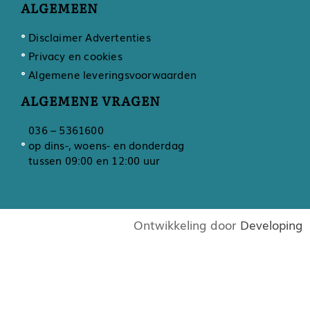
ALGEMEEN
Disclaimer Advertenties
Privacy en cookies
Algemene leveringsvoorwaarden
ALGEMENE VRAGEN
036 – 5361600
op dins-, woens- en donderdag
tussen 09:00 en 12:00 uur
Ontwikkeling door
Developing