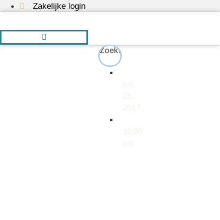
Ga
Zakelijke login
naar
de
inhoud
Zoeken
juli
21,
2017
10:00
am
ZEVEN
JAAR
EN