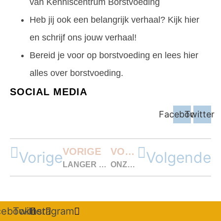
van
Kenniscentrum Borstvoeding
Heb jij ook een belangrijk verhaal?
Kijk hier
en schrijf ons jouw verhaal!
Bereid je voor op borstvoeding en lees
hier
alles over borstvoeding
.
SOCIAL MEDIA
Facebook
Twitter
VORIGE
VOLGENDE
Vorige
Volgende
LANGER DAN EEN JAAR BORSTVOEDING
ONZE SUPER PREMATUUR
cebook
Twitter
Instagram