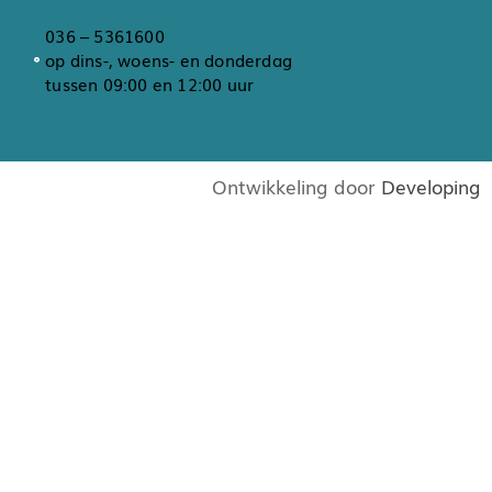
036 – 5361600
op dins-, woens- en donderdag
tussen 09:00 en 12:00 uur
Ontwikkeling door
Developing