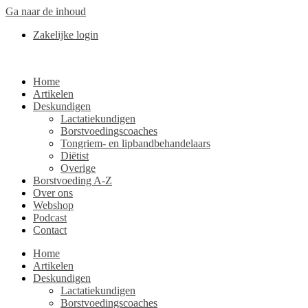
Ga naar de inhoud
Zakelijke login
Home
Artikelen
Deskundigen
Lactatiekundigen
Borstvoedingscoaches
Tongriem- en lipbandbehandelaars
Diëtist
Overige
Borstvoeding A-Z
Over ons
Webshop
Podcast
Contact
Home
Artikelen
Deskundigen
Lactatiekundigen
Borstvoedingscoaches