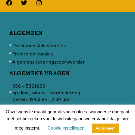
ALGEMEEN
Disclaimer Advertenties
Privacy en cookies
Algemene leveringsvoorwaarden
ALGEMENE VRAGEN
036 – 5361600
op dins-, woens- en donderdag
tussen 09:00 en 12:00 uur
Onze website maakt gebruik van cookies, wanneer je doorgaat
met het bezoeken van de website gaan we er vanuit dat je hier
Ontwikkeling door
Developing
mee instemt.
Cookie instellingen
Accepteren