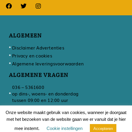
ALGEMEEN
Disclaimer Advertenties
Privacy en cookies
Algemene leveringsvoorwaarden
ALGEMENE VRAGEN
036 – 5361600
op dins-, woens- en donderdag
tussen 09:00 en 12:00 uur
Onze website maakt gebruik van cookies, wanneer je doorgaat
met het bezoeken van de website gaan we er vanuit dat je hier
Ontwikkeling door
Developing
mee instemt.
Cookie instellingen
Accepteren