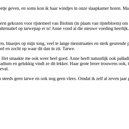
tje geven, en soms kon ik haar windjes in onze slaapkamer horen. Maar
t gekozen voor rijstemeel van Biobim (in plaats van rijstebloem) om 
alternatief op tarwepap er is! Anne vond al die nieuwe voeding heerlij
n, blaasjes op mijn tong, veel te lange menstruaties en sterk geurende 
d en zocht op waar dit dan in zit. Tarwe.
 Het smaakte me ook weer heel goed. Anne heeft natuurlijk ook pallad
adium en gelukkig vindt ze dit lekker. Haar grote broer trouwens ook, te
eval.
steeds geen tarwe en ook nog geen vlees. Omdat ik zelf al zeven jaar gee