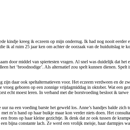
de kindje kreeg ik eczeem op mijn onderrug. Ik had nog nooit eerder 
e ik al ruim 25 jaar ken om achter de oorzaak van de huiduitslag te ko
lichaam door middel van spiertesten vragen. Al snel was duidelijk dat 
lleen het ‘broodnodige’. Als alternatief zou spelt kunnen dienen. Spelt 
ig zijn daar ook speltalternatieven voor. Het eczeem verdween en de z
te vroeg geboren op een zonnige vrijdagmiddag in oktober. Wat een ge
 borst echt moest leren. In verband met die borstvoeding besloot ik tarw
r na een voeding barste het geweld los. Anne’s handjes balde zich tot v
t, met m’n hand op haar buikje maar kon verder niets doen. Het consulta
en frons op haar kleine gezichtje. Ik denk dat ze ook tussen de krampen
 een bijna constante lach. Ze werd een vrolijk meisje, haar darmpjes 