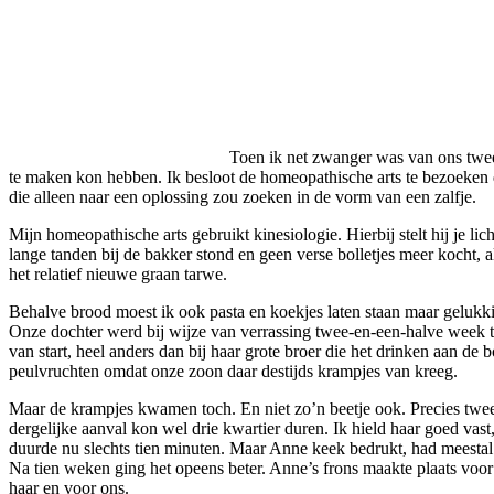
Toen ik net zwanger was van ons twee
te maken kon hebben. Ik besloot de homeopathische arts te bezoeken di
die alleen naar een oplossing zou zoeken in de vorm van een zalfje.
Mijn homeopathische arts gebruikt kinesiologie. Hierbij stelt hij je 
lange tanden bij de bakker stond en geen verse bolletjes meer kocht, a
het relatief nieuwe graan tarwe.
Behalve brood moest ik ook pasta en koekjes laten staan maar gelukk
Onze dochter werd bij wijze van verrassing twee-en-een-halve week 
van start, heel anders dan bij haar grote broer die het drinken aan de
peulvruchten omdat onze zoon daar destijds krampjes van kreeg.
Maar de krampjes kwamen toch. En niet zo’n beetje ook. Precies twee uu
dergelijke aanval kon wel drie kwartier duren. Ik hield haar goed vas
duurde nu slechts tien minuten. Maar Anne keek bedrukt, had meestal e
Na tien weken ging het opeens beter. Anne’s frons maakte plaats voor
haar en voor ons.