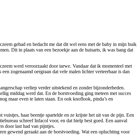
eczeem gehad en bedacht me dat dit wel eens met de baby in mijn buik
men. Dit in plaats van een bezoekje aan de huisarts, ik was bang dat
het eczeem werd veroorzaakt door tarwe. Vandaar dat ik momenteel met
is een zogenaamd oergraan dat vele malen lichter verteerbaar is dan
wangerschap verliep verder uitstekend en zonder bijzonderheden.
zellig middag werd dat. En de borstvoeding ging meteen met succes
e nog maar even te laten staan. En ook knoflook, pinda’s en
uistjes, haar beentje spartelde en ze krijste het uit van de pijn. Een
tiebureau schreef Infacol voor, en dat hielp best goed. Een aanval
 door last had van pijntjes.
waren gewend geraakt aan de borstvoeding. Wat een opluchting voor