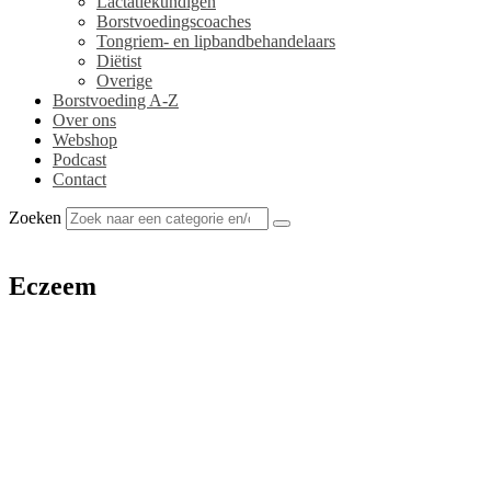
Lactatiekundigen
Borstvoedingscoaches
Tongriem- en lipbandbehandelaars
Diëtist
Overige
Borstvoeding A-Z
Over ons
Webshop
Podcast
Contact
Zoeken
Eczeem