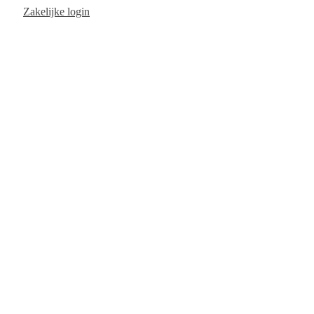
Ga
Zakelijke login
naar
de
inhoud