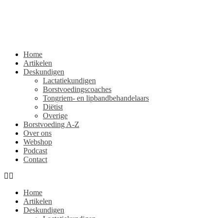
Home
Artikelen
Deskundigen
Lactatiekundigen
Borstvoedingscoaches
Tongriem- en lipbandbehandelaars
Diëtist
Overige
Borstvoeding A-Z
Over ons
Webshop
Podcast
Contact
Home
Artikelen
Deskundigen