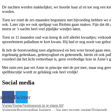
De nachten werden makkelijker, we hoorde haar af en toe nog een kree
worden.
Toen we rond de zes maanden begonnen met bijvoeding hebben we eers
ook. Later zijn we ook speltpap van Biobim gaan maken. Fijn dat dit 
moest ze ’s nachts heel veel pijnlijke windjes laten.
Toen ze 11 maanden oud was kreeg ik zelf allerlei kwaaltjes; verkoude
spoorelement palladium te kort kwam. Hij had er nog nooit van gehoor
Ik heb de borstvoeding toen afgebouwd en ben weer brood gaan eten.
regelmatig geitenkaas, geitenyoghurt en geitenmelk, hierin zit ook pall
voordeel dat het licht verteerbaar is, geen overbodige luxe in Anne’s g
Met ruim een jaar eet Anne in principe met de pot mee, maar nog geen 
speltbiscuitje wordt ze gelukkig ook heel vrolijk!
Social media
acebook
Twitter
Vorige
Vorige
Vertrouwen in je eigen lijf
Volgende
Borstvoeding loslaten… [nu met recente update]
Volgende