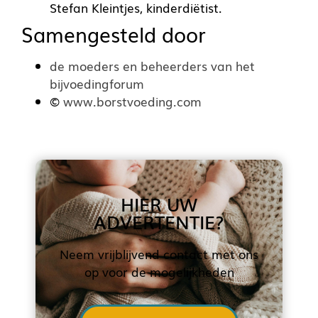
Stefan Kleintjes, kinderdiëtist.
Samengesteld door
de moeders en beheerders van het
bijvoedingforum
©
www.borstvoeding.com
HIER UW
ADVERTENTIE?
Neem vrijblijvend contact met ons
op voor de mogelijkheden