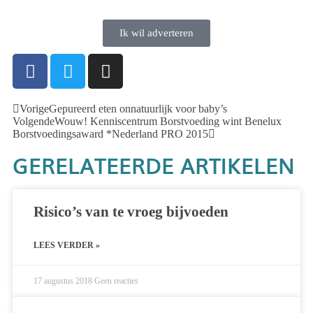
Ik wil adverteren
Vorige
Gepureerd eten onnatuurlijk voor baby’s
Volgende
Wouw! Kenniscentrum Borstvoeding wint Benelux
Borstvoedingsaward *Nederland PRO 2015
GERELATEERDE ARTIKELEN
Risico’s van te vroeg bijvoeden
LEES VERDER »
17 augustus 2018
Geen reacties