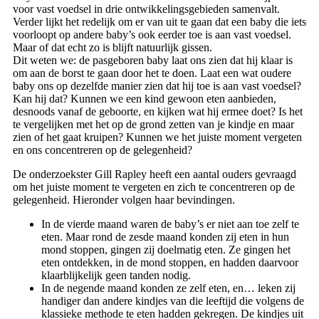
voor vast voedsel in drie ontwikkelingsgebieden samenvalt.
Verder lijkt het redelijk om er van uit te gaan dat een baby die iets
voorloopt op andere baby’s ook eerder toe is aan vast voedsel.
Maar of dat echt zo is blijft natuurlijk gissen.
Dit weten we: de pasgeboren baby laat ons zien dat hij klaar is
om aan de borst te gaan door het te doen. Laat een wat oudere
baby ons op dezelfde manier zien dat hij toe is aan vast voedsel?
Kan hij dat? Kunnen we een kind gewoon eten aanbieden,
desnoods vanaf de geboorte, en kijken wat hij ermee doet? Is het
te vergelijken met het op de grond zetten van je kindje en maar
zien of het gaat kruipen? Kunnen we het juiste moment vergeten
en ons concentreren op de gelegenheid?
De onderzoekster Gill Rapley heeft een aantal ouders gevraagd
om het juiste moment te vergeten en zich te concentreren op de
gelegenheid. Hieronder volgen haar bevindingen.
In de vierde maand waren de baby’s er niet aan toe zelf te
eten. Maar rond de zesde maand konden zij eten in hun
mond stoppen, gingen zij doelmatig eten. Ze gingen het
eten ontdekken, in de mond stoppen, en hadden daarvoor
klaarblijkelijk geen tanden nodig.
In de negende maand konden ze zelf eten, en… leken zij
handiger dan andere kindjes van die leeftijd die volgens de
klassieke methode te eten hadden gekregen. De kindjes uit