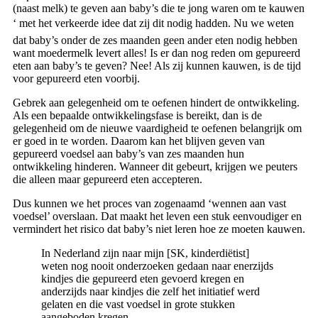
(naast melk) te geven aan baby’s die te jong waren om te kauwen
‘ met het verkeerde idee dat zij dit nodig hadden. Nu we weten
dat baby’s onder de zes maanden geen ander eten nodig hebben
want moedermelk levert alles! Is er dan nog reden om gepureerd
eten aan baby’s te geven? Nee! Als zij kunnen kauwen, is de tijd
voor gepureerd eten voorbij.
Gebrek aan gelegenheid om te oefenen hindert de ontwikkeling.
Als een bepaalde ontwikkelingsfase is bereikt, dan is de
gelegenheid om de nieuwe vaardigheid te oefenen belangrijk om
er goed in te worden. Daarom kan het blijven geven van
gepureerd voedsel aan baby’s van zes maanden hun
ontwikkeling hinderen. Wanneer dit gebeurt, krijgen we peuters
die alleen maar gepureerd eten accepteren.
Dus kunnen we het proces van zogenaamd ‘wennen aan vast
voedsel’ overslaan. Dat maakt het leven een stuk eenvoudiger en
vermindert het risico dat baby’s niet leren hoe ze moeten kauwen.
In Nederland zijn naar mijn [SK, kinderdiëtist]
weten nog nooit onderzoeken gedaan naar enerzijds
kindjes die gepureerd eten gevoerd kregen en
anderzijds naar kindjes die zelf het initiatief werd
gelaten en die vast voedsel in grote stukken
aangeboden kregen.