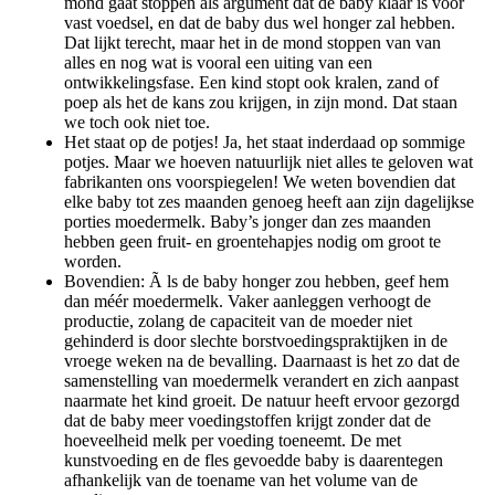
mond gaat stoppen als argument dat de baby klaar is voor
vast voedsel, en dat de baby dus wel honger zal hebben.
Dat lijkt terecht, maar het in de mond stoppen van van
alles en nog wat is vooral een uiting van een
ontwikkelingsfase. Een kind stopt ook kralen, zand of
poep als het de kans zou krijgen, in zijn mond. Dat staan
we toch ook niet toe.
Het staat op de potjes! Ja, het staat inderdaad op sommige
potjes. Maar we hoeven natuurlijk niet alles te geloven wat
fabrikanten ons voorspiegelen! We weten bovendien dat
elke baby tot zes maanden genoeg heeft aan zijn dagelijkse
porties moedermelk. Baby’s jonger dan zes maanden
hebben geen fruit- en groentehapjes nodig om groot te
worden.
Bovendien: Ã ls de baby honger zou hebben, geef hem
dan méér moedermelk. Vaker aanleggen verhoogt de
productie, zolang de capaciteit van de moeder niet
gehinderd is door slechte borstvoedingspraktijken in de
vroege weken na de bevalling. Daarnaast is het zo dat de
samenstelling van moedermelk verandert en zich aanpast
naarmate het kind groeit. De natuur heeft ervoor gezorgd
dat de baby meer voedingstoffen krijgt zonder dat de
hoeveelheid melk per voeding toeneemt. De met
kunstvoeding en de fles gevoedde baby is daarentegen
afhankelijk van de toename van het volume van de