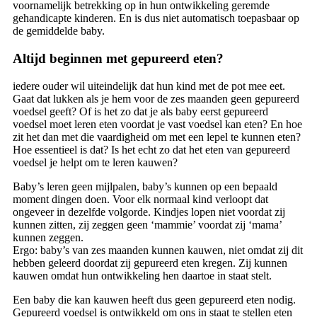
voornamelijk betrekking op in hun ontwikkeling geremde
gehandicapte kinderen. En is dus niet automatisch toepasbaar op
de gemiddelde baby.
Altijd beginnen met gepureerd eten?
iedere ouder wil uiteindelijk dat hun kind met de pot mee eet.
Gaat dat lukken als je hem voor de zes maanden geen gepureerd
voedsel geeft? Of is het zo dat je als baby eerst gepureerd
voedsel moet leren eten voordat je vast voedsel kan eten? En hoe
zit het dan met die vaardigheid om met een lepel te kunnen eten?
Hoe essentieel is dat? Is het echt zo dat het eten van gepureerd
voedsel je helpt om te leren kauwen?
Baby’s leren geen mijlpalen, baby’s kunnen op een bepaald
moment dingen doen. Voor elk normaal kind verloopt dat
ongeveer in dezelfde volgorde. Kindjes lopen niet voordat zij
kunnen zitten, zij zeggen geen ‘mammie’ voordat zij ‘mama’
kunnen zeggen.
Ergo: baby’s van zes maanden kunnen kauwen, niet omdat zij dit
hebben geleerd doordat zij gepureerd eten kregen. Zij kunnen
kauwen omdat hun ontwikkeling hen daartoe in staat stelt.
Een baby die kan kauwen heeft dus geen gepureerd eten nodig.
Gepureerd voedsel is ontwikkeld om ons in staat te stellen eten