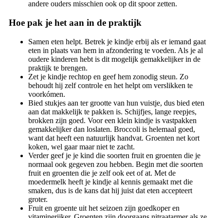
andere ouders misschien ook op dit spoor zetten.
Hoe pak je het aan in de praktijk
Samen eten helpt. Betrek je kindje erbij als er iemand gaat
eten in plaats van hem in afzondering te voeden. Als je al
oudere kinderen hebt is dit mogelijk gemakkelijker in de
praktijk te brengen.
Zet je kindje rechtop en geef hem zonodig steun. Zo
behoudt hij zelf controle en het helpt om verslikken te
voorkómen.
Bied stukjes aan ter grootte van hun vuistje, dus bied eten
aan dat makkelijk te pakken is. Schijfjes, lange reepjes,
brokken zijn goed. Voor een klein kindje is vastpakken
gemakkelijker dan loslaten. Broccoli is helemaal goed,
want dat heeft een natuurlijk handvat. Groenten net kort
koken, wel gaar maar niet te zacht.
Verder geef je je kind die soorten fruit en groenten die je
normaal ook gegeven zou hebben. Begin met die soorten
fruit en groenten die je zelf ook eet of at. Met de
moedermelk heeft je kindje al kennis gemaakt met die
smaken, dus is de kans dat hij juist dat eten accepteert
groter.
Fruit en groente uit het seizoen zijn goedkoper en
vitaminerijker. Groenten zijn doorgaans nitraatarmer als ze