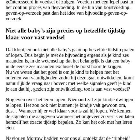
geïnteresseerd in voedsel of zuigen. Voeden met een lepel past in
het continu proces van flesvoeding. In de lijn van borstvoeding-
geven-op-verzoek past dan het idee van bijvoeding-geven-op-
verzoek.
Niet alle baby’s zijn precies op hetzelfde tijdstip
klaar voor vast voedsel
Dat klopt, en ook niet alle baby’s gaan op hetzelfde tijdstip praten
of lopen. Dus begin je met de bijvoeding ergens als je kind zes
maanden is, in de wetenschap dat het belangrijk is dat een baby
in de eerste zes maanden exclusief de borst hoort te krijgen.
Nu we weten dat het goed is om je kind te helpen met het
oefenen van vaardigheden zodra hij deze gaat ontwikkelen, komt
natuurlijk de vraag naar boven: met welke signalen geeft je kind
je aan dat hij, gezien zijn ontwikkeling, toe is aan vast voedsel?
Nog even over het leren lopen. Niemand zal zijn kindje dwingen
te lopen. Het zou ook niet kunnen: je kindje valt gewoon om,
dus… Wanneer hij er wel klaar voor is zal hij lopen. We kennen
de signalen die aangeven wanneer het ongeveer zo ver is en laten
hemzelf het exacte tijdstip bepalen. Zo kan het ook met het leren
eten.
Naylor en Morrow hadden voor ons al ontdekt dat de ‘rijpheid’