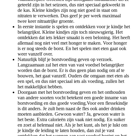
geteeld zijn in het seizoen, dus niet speciaal gekweekt in
de kas. Kleine kindjes zijn nog niet goed in staat om
nitraten te verwerken. Dus geef je per week maximaal
twee keer nitraatrijke groente.
In eerste instantie is spelen en ontdekken voor je kindje het
belangrijkst. Kleine kindjes zijn toch nieuwsgierig. Het
ontdekken dat iets lekker smaakt is een beloning. Het heeft
allemaal nog niet veel met honger te maken. Voor honger
is er nog steeds de borst. En het spelen met eten gaat ook
weer vanzelf over.
Natuurlijk blijf je borstvoeding geven op verzoek.
Langzaamaan zal het eten van vast voedsel belangrijker
worden dan de borst. Er is dus geen plan nodig om af te
bouwen, het gaat vanzelf. Ouders die omgaan met eten als
een spel, en dus niet speciaal iets als voeding, zullen het
het makkelijkst hebben.
Doorgaan met het borstvoeding geven en het onthouden
van andere soorten vocht betekent een goede inname van
borstvoeding en dus goede voeding.Voor een flessekindje
is dit anders. Je zult hem naast de fles ook ander drinken
moeten aanbieden. Gewoon water? Ja, gewoon water is
het beste. Extra calorieën zijn vaak niet nodig. En suiker
en zoet al helemaal niet. Als je het kunt, als het je lukt om
je kindje de leiding te laten houden, dan zul je vast
ontdekken dat het wennen aan vast voedsel begint op het