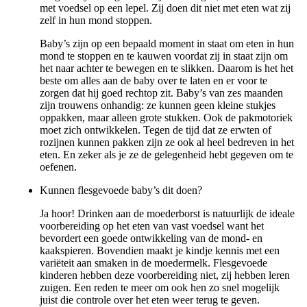
met voedsel op een lepel. Zij doen dit niet met eten wat zij
zelf in hun mond stoppen.
Baby’s zijn op een bepaald moment in staat om eten in hun
mond te stoppen en te kauwen voordat zij in staat zijn om
het naar achter te bewegen en te slikken. Daarom is het het
beste om alles aan de baby over te laten en er voor te
zorgen dat hij goed rechtop zit. Baby’s van zes maanden
zijn trouwens onhandig: ze kunnen geen kleine stukjes
oppakken, maar alleen grote stukken. Ook de pakmotoriek
moet zich ontwikkelen. Tegen de tijd dat ze erwten of
rozijnen kunnen pakken zijn ze ook al heel bedreven in het
eten. En zeker als je ze de gelegenheid hebt gegeven om te
oefenen.
Kunnen flesgevoede baby’s dit doen?
Ja hoor! Drinken aan de moederborst is natuurlijk de ideale
voorbereiding op het eten van vast voedsel want het
bevordert een goede ontwikkeling van de mond- en
kaakspieren. Bovendien maakt je kindje kennis met een
variëteit aan smaken in de moedermelk. Flesgevoede
kinderen hebben deze voorbereiding niet, zij hebben leren
zuigen. Een reden te meer om ook hen zo snel mogelijk
juist die controle over het eten weer terug te geven.