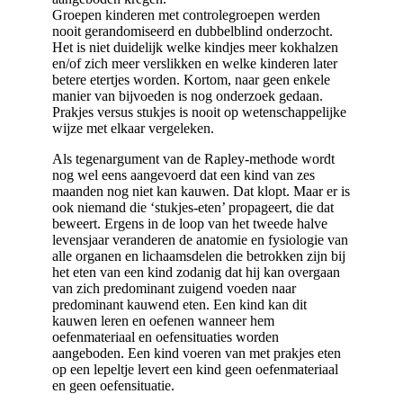
Groepen kinderen met controlegroepen werden
nooit gerandomiseerd en dubbelblind onderzocht.
Het is niet duidelijk welke kindjes meer kokhalzen
en/of zich meer verslikken en welke kinderen later
betere etertjes worden. Kortom, naar geen enkele
manier van bijvoeden is nog onderzoek gedaan.
Prakjes versus stukjes is nooit op wetenschappelijke
wijze met elkaar vergeleken.
Als tegenargument van de Rapley-methode wordt
nog wel eens aangevoerd dat een kind van zes
maanden nog niet kan kauwen. Dat klopt. Maar er is
ook niemand die ‘stukjes-eten’ propageert, die dat
beweert. Ergens in de loop van het tweede halve
levensjaar veranderen de anatomie en fysiologie van
alle organen en lichaamsdelen die betrokken zijn bij
het eten van een kind zodanig dat hij kan overgaan
van zich predominant zuigend voeden naar
predominant kauwend eten. Een kind kan dit
kauwen leren en oefenen wanneer hem
oefenmateriaal en oefensituaties worden
aangeboden. Een kind voeren van met prakjes eten
op een lepeltje levert een kind geen oefenmateriaal
en geen oefensituatie.