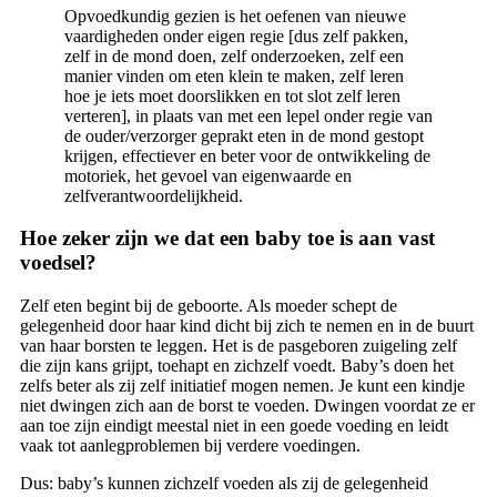
Opvoedkundig gezien is het oefenen van nieuwe
vaardigheden onder eigen regie [dus zelf pakken,
zelf in de mond doen, zelf onderzoeken, zelf een
manier vinden om eten klein te maken, zelf leren
hoe je iets moet doorslikken en tot slot zelf leren
verteren], in plaats van met een lepel onder regie van
de ouder/verzorger geprakt eten in de mond gestopt
krijgen, effectiever en beter voor de ontwikkeling de
motoriek, het gevoel van eigenwaarde en
zelfverantwoordelijkheid.
Hoe zeker zijn we dat een baby toe is aan vast
voedsel?
Zelf eten begint bij de geboorte. Als moeder schept de
gelegenheid door haar kind dicht bij zich te nemen en in de buurt
van haar borsten te leggen. Het is de pasgeboren zuigeling zelf
die zijn kans grijpt, toehapt en zichzelf voedt. Baby’s doen het
zelfs beter als zij zelf initiatief mogen nemen. Je kunt een kindje
niet dwingen zich aan de borst te voeden. Dwingen voordat ze er
aan toe zijn eindigt meestal niet in een goede voeding en leidt
vaak tot aanlegproblemen bij verdere voedingen.
Dus: baby’s kunnen zichzelf voeden als zij de gelegenheid