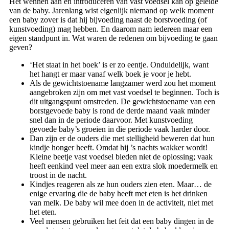
Het wennen aan en introduceren van vast voedsel kan op geleide
van de baby. Jarenlang wist eigenlijk niemand op welk moment
een baby zover is dat hij bijvoeding naast de borstvoeding (of
kunstvoeding) mag hebben. En daarom nam iedereen maar een
eigen standpunt in. Wat waren de redenen om bijvoeding te gaan
geven?
‘Het staat in het boek’ is er zo eentje. Onduidelijk, want
het hangt er maar vanaf welk boek je voor je hebt.
Als de gewichtstoename langzamer werd zou het moment
aangebroken zijn om met vast voedsel te beginnen. Toch is
dit uitgangspunt omstreden. De gewichtstoename van een
borstgevoede baby is rond de derde maand vaak minder
snel dan in de periode daarvoor. Met kunstvoeding
gevoede baby’s groeien in die periode vaak harder door.
Dan zijn er de ouders die met stelligheid beweren dat hun
kindje honger heeft. Omdat hij ’s nachts wakker wordt!
Kleine beetje vast voedsel bieden niet de oplossing; vaak
heeft eenkind veel meer aan een extra slok moedermelk en
troost in de nacht.
Kindjes reageren als ze hun ouders zien eten. Maar… de
enige ervaring die de baby heeft met eten is het drinken
van melk. De baby wil mee doen in de activiteit, niet met
het eten.
Veel mensen gebruiken het feit dat een baby dingen in de