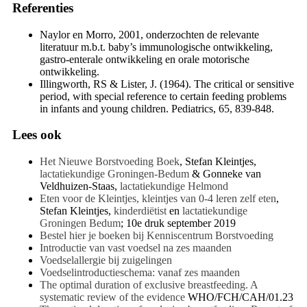
Referenties
Naylor en Morro, 2001, onderzochten de relevante
literatuur m.b.t. baby’s immunologische ontwikkeling,
gastro-enterale ontwikkeling en orale motorische
ontwikkeling.
Illingworth, RS & Lister, J. (1964). The critical or sensitive
period, with special reference to certain feeding problems
in infants and young children. Pediatrics, 65, 839-848.
Lees ook
Het Nieuwe Borstvoeding Boek
, Stefan Kleintjes,
lactatiekundige Groningen-Bedum
& Gonneke van
Veldhuizen-Staas,
lactatiekundige Helmond
Eten voor de Kleintjes, kleintjes van 0-4 leren zelf eten
,
Stefan Kleintjes,
kinderdiëtist
en
lactatiekundige
Groningen Bedum
; 10e druk september 2019
Bestel hier je boeken bij Kenniscentrum Borstvoeding
Introductie van vast voedsel na zes maanden
Voedselallergie bij zuigelingen
Voedselintroductieschema: vanaf zes maanden
The optimal duration of exclusive breastfeeding. A
systematic review of the evidence
WHO/FCH/CAH/01.23