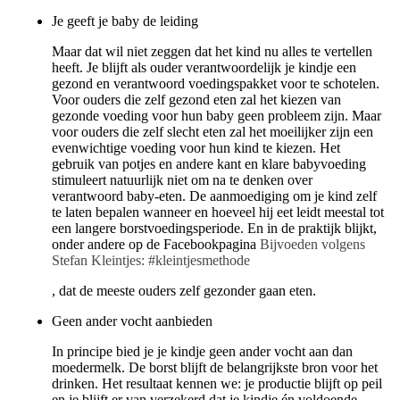
Je geeft je baby de leiding
Maar dat wil niet zeggen dat het kind nu alles te vertellen
heeft. Je blijft als ouder verantwoordelijk je kindje een
gezond en verantwoord voedingspakket voor te schotelen.
Voor ouders die zelf gezond eten zal het kiezen van
gezonde voeding voor hun baby geen probleem zijn. Maar
voor ouders die zelf slecht eten zal het moeilijker zijn een
evenwichtige voeding voor hun kind te kiezen. Het
gebruik van potjes en andere kant en klare babyvoeding
stimuleert natuurlijk niet om na te denken over
verantwoord baby-eten. De aanmoediging om je kind zelf
te laten bepalen wanneer en hoeveel hij eet leidt meestal tot
een langere borstvoedingsperiode. En in de praktijk blijkt,
onder andere op de Facebookpagina
Bijvoeden volgens
Stefan Kleintjes: #kleintjesmethode
, dat de meeste ouders zelf gezonder gaan eten.
Geen ander vocht aanbieden
In principe bied je je kindje geen ander vocht aan dan
moedermelk. De borst blijft de belangrijkste bron voor het
drinken. Het resultaat kennen we: je productie blijft op peil
en je blijft er van verzekerd dat je kindje én voldoende