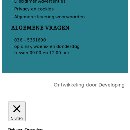
Disclaimer Advertenties
Privacy en cookies
Algemene leveringsvoorwaarden
ALGEMENE VRAGEN
036 – 5361600
op dins-, woens- en donderdag
tussen 09:00 en 12:00 uur
Ontwikkeling door
Developing
Sluiten
Privacy Overview