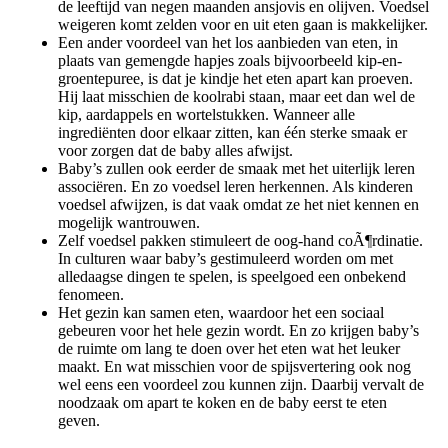
de leeftijd van negen maanden ansjovis en olijven. Voedsel
weigeren komt zelden voor en uit eten gaan is makkelijker.
Een ander voordeel van het los aanbieden van eten, in
plaats van gemengde hapjes zoals bijvoorbeeld kip-en-
groentepuree, is dat je kindje het eten apart kan proeven.
Hij laat misschien de koolrabi staan, maar eet dan wel de
kip, aardappels en wortelstukken. Wanneer alle
ingrediënten door elkaar zitten, kan één sterke smaak er
voor zorgen dat de baby alles afwijst.
Baby’s zullen ook eerder de smaak met het uiterlijk leren
associëren. En zo voedsel leren herkennen. Als kinderen
voedsel afwijzen, is dat vaak omdat ze het niet kennen en
mogelijk wantrouwen.
Zelf voedsel pakken stimuleert de oog-hand coÃ¶rdinatie.
In culturen waar baby’s gestimuleerd worden om met
alledaagse dingen te spelen, is speelgoed een onbekend
fenomeen.
Het gezin kan samen eten, waardoor het een sociaal
gebeuren voor het hele gezin wordt. En zo krijgen baby’s
de ruimte om lang te doen over het eten wat het leuker
maakt. En wat misschien voor de spijsvertering ook nog
wel eens een voordeel zou kunnen zijn. Daarbij vervalt de
noodzaak om apart te koken en de baby eerst te eten
geven.