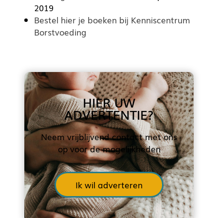
2019
Bestel hier je boeken bij Kenniscentrum
Borstvoeding
HIER UW
ADVERTENTIE?
Neem vrijblijvend contact met ons
op voor de mogelijkheden
Ik wil adverteren