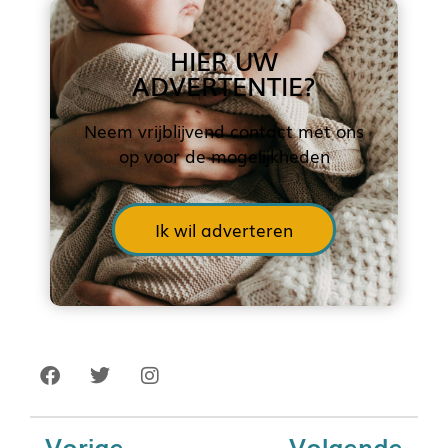
HIER UW
ADVERTENTIE?
Neem vrijblijvend contact met ons
op voor de mogelijkheden
Ik wil adverteren
Vorige
Volgende