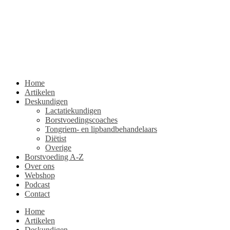
Home
Artikelen
Deskundigen
Lactatiekundigen
Borstvoedingscoaches
Tongriem- en lipbandbehandelaars
Diëtist
Overige
Borstvoeding A-Z
Over ons
Webshop
Podcast
Contact
Home
Artikelen
Deskundigen