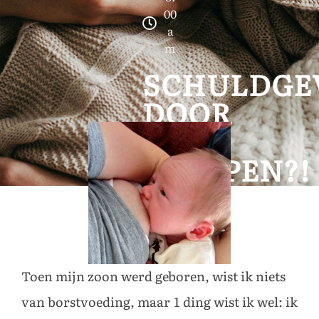
00
a
m
SCHULDGE
DOOR
TE
STOPPEN?!
Toen mijn zoon werd geboren, wist ik niets
van borstvoeding, maar 1 ding wist ik wel: ik