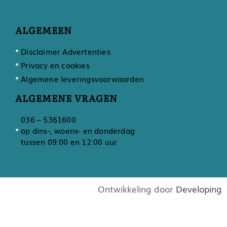
ALGEMEEN
Disclaimer Advertenties
Privacy en cookies
Algemene leveringsvoorwaarden
ALGEMENE VRAGEN
036 – 5361600
op dins-, woens- en donderdag
tussen 09:00 en 12:00 uur
Ontwikkeling door
Developing