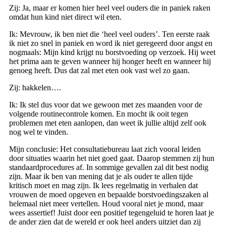
Zij: Ja, maar er komen hier heel veel ouders die in paniek raken
omdat hun kind niet direct wil eten.
Ik: Mevrouw, ik ben niet die ‘heel veel ouders’. Ten eerste raak
ik niet zo snel in paniek en word ik niet geregeerd door angst en
nogmaals: Mijn kind krijgt nu borstvoeding op verzoek. Hij weet
het prima aan te geven wanneer hij honger heeft en wanneer hij
genoeg heeft. Dus dat zal met eten ook vast wel zo gaan.
Zij: hakkelen….
Ik: Ik stel dus voor dat we gewoon met zes maanden voor de
volgende routinecontrole komen. En mocht ik ooit tegen
problemen met eten aanlopen, dan weet ik jullie altijd zelf ook
nog wel te vinden.
Mijn conclusie: Het consultatiebureau laat zich vooral leiden
door situaties waarin het niet goed gaat. Daarop stemmen zij hun
standaardprocedures af. In sommige gevallen zal dit best nodig
zijn. Maar ik ben van mening dat je als ouder te allen tijde
kritisch moet en mag zijn. Ik lees regelmatig in verhalen dat
vrouwen de moed opgeven en bepaalde borstvoedingszaken al
helemaal niet meer vertellen. Houd vooral niet je mond, maar
wees assertief! Juist door een positief tegengeluid te horen laat je
de ander zien dat de wereld er ook heel anders uitziet dan zij