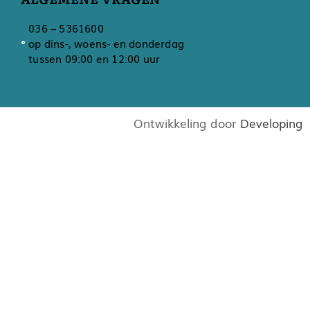
036 – 5361600
op dins-, woens- en donderdag
tussen 09:00 en 12:00 uur
Ontwikkeling door
Developing