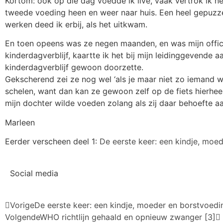
Kortom: ook op die dag voedde ik live, vaak vertrok ik 
tweede voeding heen en weer naar huis. Een heel gepuzzel
werken deed ik erbij, als het uitkwam.
En toen opeens was ze negen maanden, en was mijn officië
kinderdagverblijf, kaartte ik het bij mijn leidinggevende 
kinderdagverblijf gewoon doorzette.
Gekscherend zei ze nog wel ‘als je maar niet zo iemand wo
schelen, want dan kan ze gewoon zelf op de fiets hierhee
mijn dochter wilde voeden zolang als zij daar behoefte a
Marleen
Eerder verscheen deel 1:
De eerste keer: een kindje, moed
Social media
Vorige
De eerste keer: een kindje, moeder en borstvoedin
Volgende
WHO richtlijn gehaald en opnieuw zwanger [3]