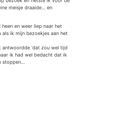
p bezoek en fietste ik voor de
eine meisje draaide… en
 heen en weer liep naar het
a als ik mijn bezoekjes aan het
k antwoordde ‘dat zou wel tijd
maar ik had wel bedacht dat ik
en stoppen…