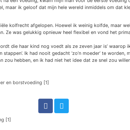
net na een voeding, kwam mijn man voor de eerste voeding o
, maar ik geloof dat mijn hele wereld inmiddels om dat kl
le kolfrecht afgelopen. Hoewel ik weinig kolfde, maar wel
aan. Ze was gelukkig opnieuw heel flexibel en vond het prim
rdt die haar kind nog voedt als ze zeven jaar is’ waarop i
n stappen’. Ik had nooit gedacht ‘zo’n moeder’ te worden, 
an zou hebben, en ik had niet het idee dat ze snel zou will
er en borstvoeding [1]
g [1]