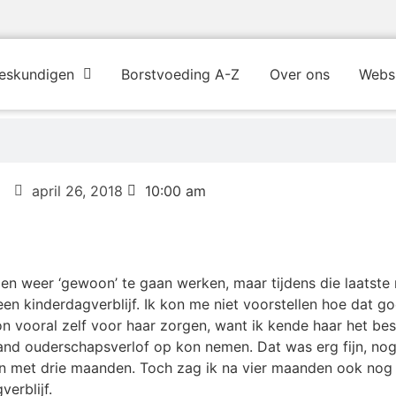
eskundigen
Borstvoeding A-Z
Over ons
Webs
april 26, 2018
10:00 am
en weer ‘gewoon’ te gaan werken, maar tijdens die laatste
en kinderdagverblijf. Ik kon me niet voorstellen hoe dat g
oon vooral zelf voor haar zorgen, want ik kende haar het be
aand ouderschapsverlof op kon nemen. Dat was erg fijn, nog
n met drie maanden. Toch zag ik na vier maanden ook nog
erblijf.