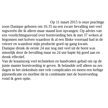
Op 11 maart 2015 is onze prachtige
zoon Danique geboren om 16.35 na een zware bevalling met veel
rugweeën die ik alleen maar staand kon opvangen. Op advies van
een voorlichtingsavond over borstvoeding ben ik met 37 weken al
begonnen met kolven waardoor ik al een flinke voorraad had in de
vriezer en waardoor mijn productie goed op gang kwam.
Danique dronk de eerste 24 uur nog niet veel uit de borst was
misselijk door de bevalling maar na 24 uur hapte hij goed aan en
dronk effectief.
Van de kraamzorg veel technieken en handvatten gehad om op de
juiste manier borstvoeding te geven. Ik belandde zelf alleen na zes
dagen in het ziekenhuis met vele complicaties en moest een heftige
pijnmedicatie en morfine dit in combinatie met de borstvoeding
vond ik geen optie.