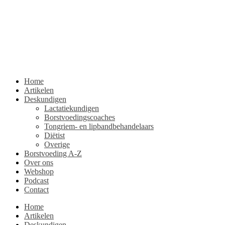
Home
Artikelen
Deskundigen
Lactatiekundigen
Borstvoedingscoaches
Tongriem- en lipbandbehandelaars
Diëtist
Overige
Borstvoeding A-Z
Over ons
Webshop
Podcast
Contact
Home
Artikelen
Deskundigen