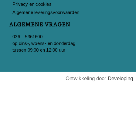
Privacy en cookies
Algemene leveringsvoorwaarden
ALGEMENE VRAGEN
036 – 5361600
op dins-, woens- en donderdag
tussen 09:00 en 12:00 uur
Ontwikkeling door
Developing