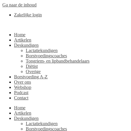
Ga naar de inhoud
Zakelijke login
Home
Artikelen
Deskundigen
Lactatiekundigen
Borstvoedingscoaches
Tongriem- en lipbandbehandelaars
Diëtist
Overige
Borstvoeding A-Z
Over ons
Webshop
Podcast
Contact
Home
Artikelen
Deskundigen
Lactatiekundigen
Borstvoedingscoaches