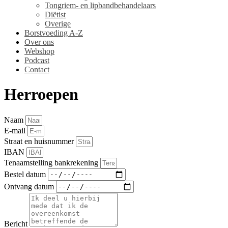
Tongriem- en lipbandbehandelaars
Diëtist
Overige
Borstvoeding A-Z
Over ons
Webshop
Podcast
Contact
Herroepen
Naam
E-mail
Straat en huisnummer
IBAN
Tenaamstelling bankrekening
Bestel datum
Ontvang datum
Bericht