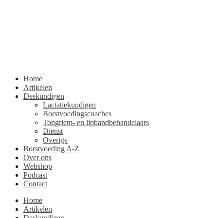
Home
Artikelen
Deskundigen
Lactatiekundigen
Borstvoedingscoaches
Tongriem- en lipbandbehandelaars
Diëtist
Overige
Borstvoeding A-Z
Over ons
Webshop
Podcast
Contact
Home
Artikelen
Deskundigen