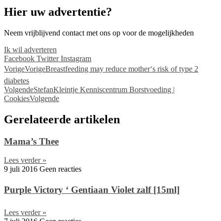
Hier uw advertentie?
Neem vrijblijvend contact met ons op voor de mogelijkheden
Ik wil adverteren
Facebook
Twitter
Instagram
Vorige
Vorige
Breastfeeding may reduce mother‘s risk of type 2
diabetes
Volgende
StefanKleintje Kenniscentrum Borstvoeding |
Cookies
Volgende
Gerelateerde artikelen
Mama’s Thee
Lees verder »
9 juli 2016
Geen reacties
Purple Victory ‘ Gentiaan Violet zalf [15ml]
Lees verder »