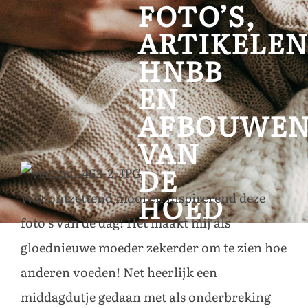
FOTO’S,
ARTIKELEN
HNBB
EN
AFBOUWE
VAN
DE
Wat ontzettend mooi en inspirerend deze
HOED
foto’s van de dag! Het maakt mij als
gloednieuwe moeder zekerder om te zien hoe
anderen voeden! Net heerlijk een
middagdutje gedaan met als onderbreking