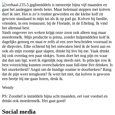
Inmiddels is meneertje bijna vijf maanden en
gaat het aanleggen steeds beter. Maar helemaal stoppen met kolven
durf ik niet. Het is zo’n routine geworden en die kleine kolf zit
gewoon standaard in mijn tas als ik op pad ga. Kolven bij familie,
vrienden, in een restaurant, bij de Floriade, in de Efteling. Ik vind
het allemaal best.
Sinds ongeveer zes weken krijgt onze zoon ook alleen nog maar
moedermelk. Mijn productie is prima, zonder hulpmiddelen kolf ik
dagelijks genoeg en staat er zelfs al een zeer bescheiden voorraad in
de diepvries. Elke ochtend bij het ontwaken bied ik de borst aan en
ook als mijn zoontje gaat slapen, drinkt hij live bij me. Vaak drinkt
hij ook overdag een paar slokjes. Soms doet het nog pijn en waar
dat dan aan ligt, weet ik eigenlijk nog steeds niet. In principe zou ik
best voorzichtig kunnen overschakelen naar full-time live drinken. Is
het onzekerheid? Angst om de huidige routine te doorbreken? Bang
dat de pijn weer terugkomt? Ik weet het niet, dat kolven is gewoon
een beetje bij me gaan horen, denk ik.
Wendy
PS: Zoonlief is inmiddels bijna acht maanden, eet vast voedsel en
drinkt ook moedermelk. Het gaat goed!
Social media