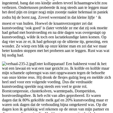
ingestemd, bang dat ons kindje anders teveel lichaamsgewicht zou
verliezen. Ondertussen probeerde ik nog steeds aan te leggen maar
het deed pijn en (erger nog) mijn zoontje raakte helemaal in paniek
zodra hij de borst zag. Zoveel weerstand in dat kleine lijfje ‘ ik
moest er van huilen. Hoewel de kraamverzorgster zei dat
kunstvoeding ‘ook goed’ is (later vertelde ze me dat zij ook moeite
had gehad met borstvoeding en na drie dagen was overgestapt op
kunstvoeding), wilde ik toch een lactatiekundige laten komen. Op
dag vier was ze er, ik had gehoopt op de ultieme tip, genezing, een
wonder. Ze wierp een blik op onze kleine man en zei dat we maar
beter konden stoppen met het proberen aan te leggen. Rust was wat
hij nodig had.
Enter kolfapparaat! Een bakbeest vond ik het:
wat een lawaai en wat een raar gezicht zo. Ik kolfde en kolfde maar
mijn schamele opbrengst was niet opgewassen tegen de behoefte
van onze kleine reus. Hij dronk de flesjes gulzig leeg en meldde zich
heel snel voor een volgende voeding. Dus die verdraaide
kunstvoeding speelde nog steeds een veel te grote rol.
Borstcompressie, clusterkolven, warmtepads, Domperidon,
borstvoedingsthee. Ik heb echt van alles geprobeerd. Er waren
dagen dat ik 80% gekolfde melk gaf en 20% kunstvoeding maar er
waren ook dagen dat de verhouding bijna omgekeerd was. Op die
dagen kon ik gelukkig wel rekenen op de steun van mijn partner en