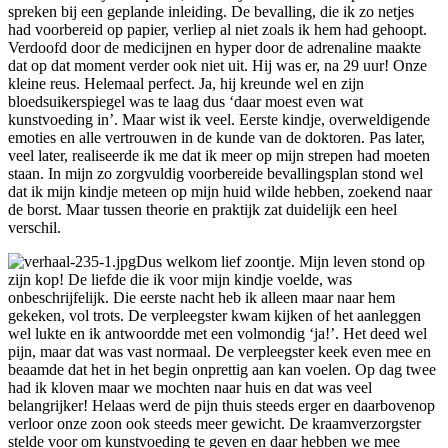
spreken bij een geplande inleiding. De bevalling, die ik zo netjes
had voorbereid op papier, verliep al niet zoals ik hem had gehoopt.
Verdoofd door de medicijnen en hyper door de adrenaline maakte
dat op dat moment verder ook niet uit. Hij was er, na 29 uur! Onze
kleine reus. Helemaal perfect. Ja, hij kreunde wel en zijn
bloedsuikerspiegel was te laag dus ‘daar moest even wat
kunstvoeding in’. Maar wist ik veel. Eerste kindje, overweldigende
emoties en alle vertrouwen in de kunde van de doktoren. Pas later,
veel later, realiseerde ik me dat ik meer op mijn strepen had moeten
staan. In mijn zo zorgvuldig voorbereide bevallingsplan stond wel
dat ik mijn kindje meteen op mijn huid wilde hebben, zoekend naar
de borst. Maar tussen theorie en praktijk zat duidelijk een heel
verschil.
Dus welkom lief zoontje. Mijn leven stond op
zijn kop! De liefde die ik voor mijn kindje voelde, was
onbeschrijfelijk. Die eerste nacht heb ik alleen maar naar hem
gekeken, vol trots. De verpleegster kwam kijken of het aanleggen
wel lukte en ik antwoordde met een volmondig ‘ja!’. Het deed wel
pijn, maar dat was vast normaal. De verpleegster keek even mee en
beaamde dat het in het begin onprettig aan kan voelen. Op dag twee
had ik kloven maar we mochten naar huis en dat was veel
belangrijker! Helaas werd de pijn thuis steeds erger en daarbovenop
verloor onze zoon ook steeds meer gewicht. De kraamverzorgster
stelde voor om kunstvoeding te geven en daar hebben we mee