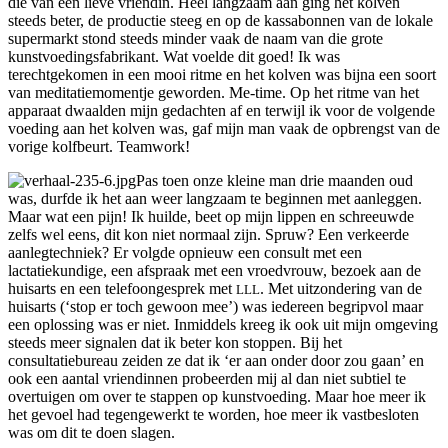
die van een lieve vriendin. Heel langzaam aan ging het kolven
steeds beter, de productie steeg en op de kassabonnen van de lokale
supermarkt stond steeds minder vaak de naam van die grote
kunstvoedingsfabrikant. Wat voelde dit goed! Ik was
terechtgekomen in een mooi ritme en het kolven was bijna een soort
van meditatiemomentje geworden. Me-time. Op het ritme van het
apparaat dwaalden mijn gedachten af en terwijl ik voor de volgende
voeding aan het kolven was, gaf mijn man vaak de opbrengst van de
vorige kolfbeurt. Teamwork!
Pas toen onze kleine man drie maanden oud
was, durfde ik het aan weer langzaam te beginnen met aanleggen.
Maar wat een pijn! Ik huilde, beet op mijn lippen en schreeuwde
zelfs wel eens, dit kon niet normaal zijn. Spruw? Een verkeerde
aanlegtechniek? Er volgde opnieuw een consult met een
lactatiekundige, een afspraak met een vroedvrouw, bezoek aan de
huisarts en een telefoongesprek met
. Met uitzondering van de
LLL
huisarts (‘stop er toch gewoon mee’) was iedereen begripvol maar
een oplossing was er niet. Inmiddels kreeg ik ook uit mijn omgeving
steeds meer signalen dat ik beter kon stoppen. Bij het
consultatiebureau zeiden ze dat ik ‘er aan onder door zou gaan’ en
ook een aantal vriendinnen probeerden mij al dan niet subtiel te
overtuigen om over te stappen op kunstvoeding. Maar hoe meer ik
het gevoel had tegengewerkt te worden, hoe meer ik vastbesloten
was om dit te doen slagen.