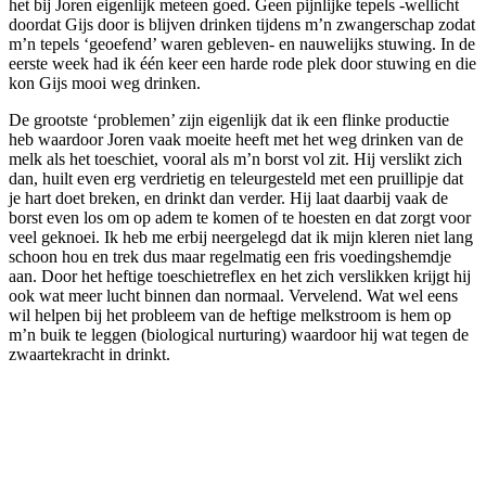
het bij Joren eigenlijk meteen goed. Geen pijnlijke tepels -wellicht
doordat Gijs door is blijven drinken tijdens m’n zwangerschap zodat
m’n tepels ‘geoefend’ waren gebleven- en nauwelijks stuwing. In de
eerste week had ik één keer een harde rode plek door stuwing en die
kon Gijs mooi weg drinken.
De grootste ‘problemen’ zijn eigenlijk dat ik een flinke productie
heb waardoor Joren vaak moeite heeft met het weg drinken van de
melk als het toeschiet, vooral als m’n borst vol zit. Hij verslikt zich
dan, huilt even erg verdrietig en teleurgesteld met een pruillipje dat
je hart doet breken, en drinkt dan verder. Hij laat daarbij vaak de
borst even los om op adem te komen of te hoesten en dat zorgt voor
veel geknoei. Ik heb me erbij neergelegd dat ik mijn kleren niet lang
schoon hou en trek dus maar regelmatig een fris voedingshemdje
aan. Door het heftige toeschietreflex en het zich verslikken krijgt hij
ook wat meer lucht binnen dan normaal. Vervelend. Wat wel eens
wil helpen bij het probleem van de heftige melkstroom is hem op
m’n buik te leggen (biological nurturing) waardoor hij wat tegen de
zwaartekracht in drinkt.