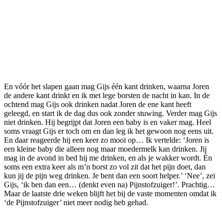
En vóór het slapen gaan mag Gijs één kant drinken, waarna Joren
de andere kant drinkt en ik met lege borsten de nacht in kan. In de
ochtend mag Gijs ook drinken nadat Joren de ene kant heeft
geleegd, en start ik de dag dus ook zonder stuwing. Verder mag Gijs
niet drinken. Hij begrijpt dat Joren een baby is en vaker mag. Heel
soms vraagt Gijs er toch om en dan leg ik het gewoon nog eens uit.
En daar reageerde hij een keer zo mooi op… Ik vertelde: ‘Joren is
een kleine baby die alleen nog maar moedermelk kan drinken. Jij
mag in de avond in bed hij me drinken, en als je wakker wordt. Én
soms een extra keer als m’n borst zo vol zit dat het pijn doet, dan
kun jij de pijn weg drinken. Je bent dan een soort helper.’ ‘Nee’, zei
Gijs, ‘ik ben dan een… (denkt even na) Pijnstofzuiger!’. Prachtig…
Maar de laatste drie weken blijft het bij de vaste momenten omdat ik
‘de Pijnstofzuiger’ niet meer nodig heb gehad.