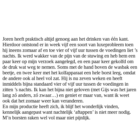
Joren heeft praktisch altijd genoeg aan het drinken van één kant.
Hierdoor ontstond er in week vijf een soort van luxeprobleem toen
hij ineens zomaar af en toe vier of vijf uur tussen de voedingen liet ’s
nachts. Ik werd wakker van de pijn van de stuwing en heb hem een
paar keer op mijn verzoek aangelegd, en een paar keer gekolfd om
de druk wat weg te nemen. Soms met de hand boven de wasbak een
beetje, en twee keer met het kolfapparaat een hele borst leeg, omdat
de andere ook al heel vol zat. Hij is nu zeven weken en heeft
inmiddels bijna standaard vier of vijf uur tussen de voedingen in
zitten ’s nachts. Ik kan het bijna niet geloven (met Gijs was het jaren
lang zó anders, zó zwaar…) en geniet er maar van, want ik weet
ook dat het zomaar weer kan veranderen.
En mijn productie heeft zich, ik blijf het wonderlijk vinden,
kennelijk aangepast want nachtelijk ‘aftappen’ is niet meer nodig.
M’n borsten raken wel vol maar niet pijnlijk.