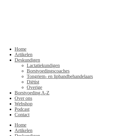
Home
Artikelen
Deskundigen
Lactatiekundigen
Borstvoedingscoaches
Tongriem- en lipbandbehandelaars
Diëtist
Overige
Borstvoeding A-Z
Over ons
Webshop
Podcast
Contact
Home
Artikelen
Deskundigen