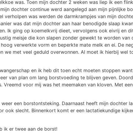
elkkoe was. Toen mijn dochter 2 weken was liep ik een flin
mijn dochter continue werd aangelegd aan mijn pijnlijke bor
euvel verholpen was werden de darmkrampjes van mijn dochte
 manier was dat mijn dochter aan haar benodigde slaap kwa
 Ik ging op koemelkvrij dieet, vervolgens ook eivrij en di
n rustig meisje die kon slapen zonder gewekt te worden van
 in hoog verwerkte vorm en beperkte mate melk en ei. De ne
en we met veel geduld overwonnen. Al moet ik hierbij wel t
angerschap en ik heb dit toen echt moeten stoppen want he
 weer van plan om lang borstvoeding te blijven geven. Doord
y is. Vreemd voor mij was het meemaken van kloven. Met een
weer een borstontsteking. Daarnaast heeft mijn dochter la
oor ook slecht. Binnenkort komt er een lactatiekundige kij
b ik er twee aan de borst!