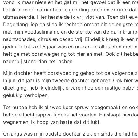
vond ik maar niets en het gaf mij het gevoel dat ik een m
liet ik moeder natuur haar eigen ding doen en zorgde dat 
uitmasseerde. Hier herstelde ik vrij vlot van. Toen dat 
Dagenlang liep en sliep ik rechtop omdat dit de enigste
met mijn voedselinname en de sterkte van de darmkrampen.
nachtschades, citrus en cacao vrij. Eindelijk kreeg ik ee
geduurd tot ze 1,5 jaar was en nu kan ze alles eten met
heftige met borstweigering tot hier en met. Ook dit hebb
naderbij stond dan het lachen.
Mijn dochter heeft borstvoeding gehad tot de volgende zw
In juni dit jaar is mijn tweede dochter geboren. Ook hier
dieet ging, heb ik eindelijk ervaren hoe een rustige bab
gelukkig verholpen.
Tot nu toe heb ik al twee keer spruw meegemaakt en ook 
het vele luchthappen tijdens het voeden. En slaapt hierd
wegnemen. Ik hoop van harte dat dit lukt.
Onlangs was mijn oudste dochter ziek en sinds die tijd he