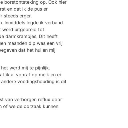
ke borstontsteking op. Ook hier
st en dat ik de pus er
r steeds erger.
m. Inmiddels legde ik verband
t werd uitgebreid tot
 de darmkrampjes. Dit heeft
gen maanden dip was een vrij
oegeven dat het huilen mij
t werd mij te pijnlijk.
at ik al vooraf op melk en ei
 andere voedingshouding is dit
st van verborgen reflux door
ken of we de oorzaak kunnen