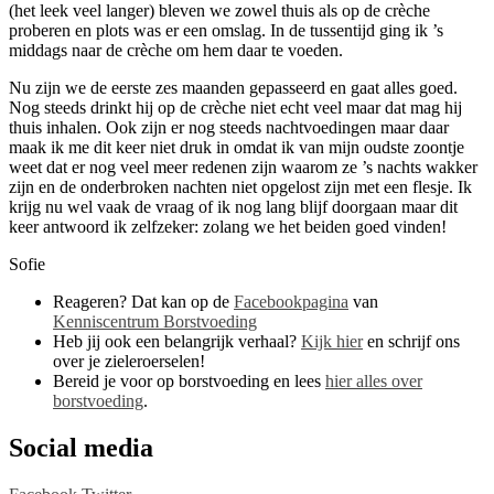
(het leek veel langer) bleven we zowel thuis als op de crèche
proberen en plots was er een omslag. In de tussentijd ging ik ’s
middags naar de crèche om hem daar te voeden.
Nu zijn we de eerste zes maanden gepasseerd en gaat alles goed.
Nog steeds drinkt hij op de crèche niet echt veel maar dat mag hij
thuis inhalen. Ook zijn er nog steeds nachtvoedingen maar daar
maak ik me dit keer niet druk in omdat ik van mijn oudste zoontje
weet dat er nog veel meer redenen zijn waarom ze ’s nachts wakker
zijn en de onderbroken nachten niet opgelost zijn met een flesje. Ik
krijg nu wel vaak de vraag of ik nog lang blijf doorgaan maar dit
keer antwoord ik zelfzeker: zolang we het beiden goed vinden!
Sofie
Reageren? Dat kan op de
Facebookpagina
van
Kenniscentrum Borstvoeding
Heb jij ook een belangrijk verhaal?
Kijk hier
en schrijf ons
over je zieleroerselen!
Bereid je voor op borstvoeding en lees
hier alles over
borstvoeding
.
Social media