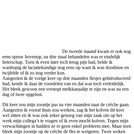
De tweede maand kwam er ook nog
eens spruw bovenop, na drie maal behandelen was er eindelijk
beterschap. Toen ik even later toch terug pijn had, belde ik
wanhopig de lactatiekundige nog eens op want ik was doodmoe en
twijfelde of ik zo nog verder kon.
Aangezien ik de vorige keer op drie maanden flesjes geïntroduceerd
had, kende ik daar de voordelen van en dat was toch verleidelijk.
Het bleek gewoon een verstopt melkkanaaltje te zijn en was na een
dag of twee opgelost.
Dit keer zou mijn zoontje pas na vier maanden naar de crèche gaan.
Aangezien ik vooral thuis zou werken, zag ik het kolven dit keer
wel zitten en ik was ook zeker genoeg van mijn zaak om op het
werk mijn collega’s te vragen of ik even mocht kolven. Tegen mijn
verwachtingen in hadden ze er geen enkel probleem mee. Maar toen
bleek mijn zoontje op de crèche de fles te weigeren. Twee weken