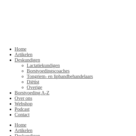
Home
Artikelen
Deskundigen
Lactatiekundigen
Borstvoedingscoaches
Tongriem- en lipbandbehandelaars
Diëtist
Overige
Borstvoeding A-Z
Over ons
Webshop
Podcast
Contact
Home
Artikelen
Deskundigen