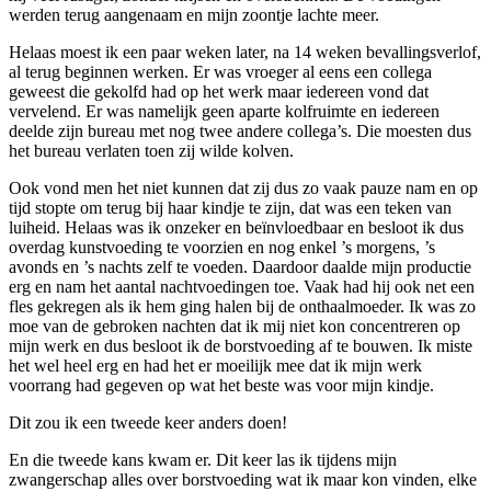
werden terug aangenaam en mijn zoontje lachte meer.
Helaas moest ik een paar weken later, na 14 weken bevallingsverlof,
al terug beginnen werken. Er was vroeger al eens een collega
geweest die gekolfd had op het werk maar iedereen vond dat
vervelend. Er was namelijk geen aparte kolfruimte en iedereen
deelde zijn bureau met nog twee andere collega’s. Die moesten dus
het bureau verlaten toen zij wilde kolven.
Ook vond men het niet kunnen dat zij dus zo vaak pauze nam en op
tijd stopte om terug bij haar kindje te zijn, dat was een teken van
luiheid. Helaas was ik onzeker en beïnvloedbaar en besloot ik dus
overdag kunstvoeding te voorzien en nog enkel ’s morgens, ’s
avonds en ’s nachts zelf te voeden. Daardoor daalde mijn productie
erg en nam het aantal nachtvoedingen toe. Vaak had hij ook net een
fles gekregen als ik hem ging halen bij de onthaalmoeder. Ik was zo
moe van de gebroken nachten dat ik mij niet kon concentreren op
mijn werk en dus besloot ik de borstvoeding af te bouwen. Ik miste
het wel heel erg en had het er moeilijk mee dat ik mijn werk
voorrang had gegeven op wat het beste was voor mijn kindje.
Dit zou ik een tweede keer anders doen!
En die tweede kans kwam er. Dit keer las ik tijdens mijn
zwangerschap alles over borstvoeding wat ik maar kon vinden, elke