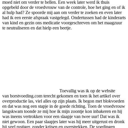
moed niet om verder te bellen. Een week later werd ik thuis
opgebeld door de vroedvrouw van de controle, hoe het ging en of ik
al hulp had? Ze spoorde mij aan om verder te zoeken en even later
had ik een eerste afspraak vastgelegd. Ondertussen had de kinderarts
van kind en gezin ons medicatie voorgeschreven om het maagzuur
te neutraliseren en dat hielp een beetje.
Toevallig was ik op de website
van borstvoeding.com terecht gekomen en toen ik het artikel over
overproductie las, viel alles op zijn plaats. Ik begon met blokvoeden
en dat was nog een stapje in de goede richting. Toen de vroedvrouw
langskwam toonde ze mij hoe ik mijn zoontje kon inbakeren en hij
was ineens vertrokken voor een slaapje van twee uur! Dat was ik
niet gewoon. Een paar slaapjes later was hij meer uitgerust en dronk
hij veel rustiger, zonder krijsen en overstrekken. De voedingen