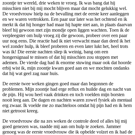
zoontje ter wereld, drie weken te vroeg. Ik was bang dat hij
misschien niet bij mij mocht blijven maar dat mocht gelukkig wel.
De vroedvrouw hielp na de bevalling met de eerste keer aanleggen
en we waren vertrokken. Een paar uur later was het ochtend en ik
merkt ik dat hij honger had maar hij hapte niet aan, in plaats daarvan
bleef hij gewoon met zijn mondje open liggen wachten. Toen ik de
verpleegster om hulp vroeg zij die gewoon, probeer over een paar
uur nog eens. Die reactie had ik niet verwacht maar dan deed ik het
wel zonder hulp, ik bleef proberen en even later lukt het, heel trots
was ik! Die eerste nachten sliep ik weinig, bang om een
hongersignaal te missen of dat hij misschien zou stoppen met
ademen. De vierde dag had ik enorme stuwing maar ook dat hoorde
erbij wist ik, mijn zoontje kwam goed aan en we mochten ondanks
dat hij wat geel zag naar huis.
De eerste twee weken gingen goed maar dan begonnen de
problemen. Mijn zoontje had erge reflux en huilde dag en nacht van
de pijn. Hij wou heel vaak drinken en toch voelden mijn borsten
nooit leeg aan. De dagen en nachten waren zowel fysiek als mentaal
erg zwaar. Ik voelde me zo machteloos omdat hij pijn had en ik hem
niet getroost kreeg.
De vroedvrouw die na zes weken de controle deed of alles bij mij
goed genezen was, raadde mij aan om hulp te zoeken. Jammer
genoeg was de eerste vroedvrouw die ik opbelde volzet en ik had de