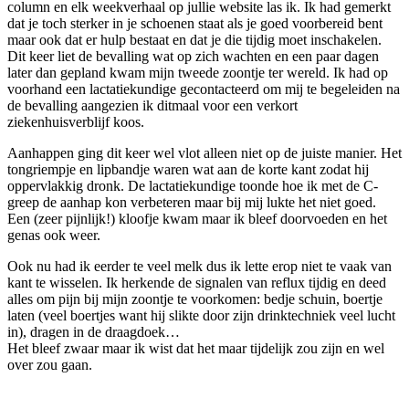
column en elk weekverhaal op jullie website las ik. Ik had gemerkt
dat je toch sterker in je schoenen staat als je goed voorbereid bent
maar ook dat er hulp bestaat en dat je die tijdig moet inschakelen.
Dit keer liet de bevalling wat op zich wachten en een paar dagen
later dan gepland kwam mijn tweede zoontje ter wereld. Ik had op
voorhand een lactatiekundige gecontacteerd om mij te begeleiden na
de bevalling aangezien ik ditmaal voor een verkort
ziekenhuisverblijf koos.
Aanhappen ging dit keer wel vlot alleen niet op de juiste manier. Het
tongriempje en lipbandje waren wat aan de korte kant zodat hij
oppervlakkig dronk. De lactatiekundige toonde hoe ik met de C-
greep de aanhap kon verbeteren maar bij mij lukte het niet goed.
Een (zeer pijnlijk!) kloofje kwam maar ik bleef doorvoeden en het
genas ook weer.
Ook nu had ik eerder te veel melk dus ik lette erop niet te vaak van
kant te wisselen. Ik herkende de signalen van reflux tijdig en deed
alles om pijn bij mijn zoontje te voorkomen: bedje schuin, boertje
laten (veel boertjes want hij slikte door zijn drinktechniek veel lucht
in), dragen in de draagdoek…
Het bleef zwaar maar ik wist dat het maar tijdelijk zou zijn en wel
over zou gaan.