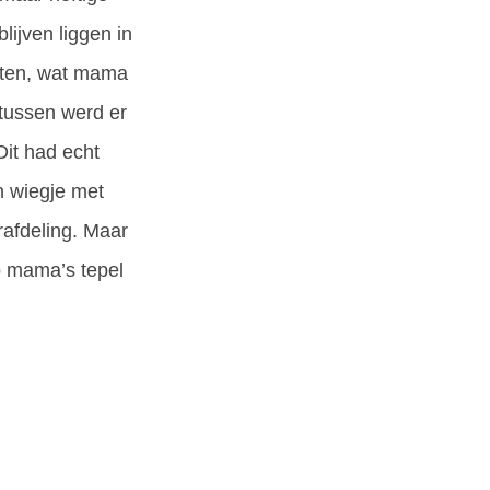
lijven liggen in
chten, wat mama
tussen werd er
Dit had echt
n wiegje met
afdeling. Maar
p mama’s tepel