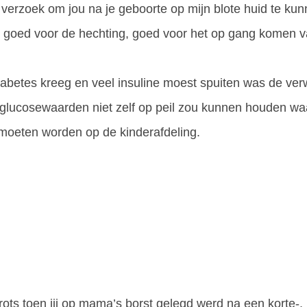
verzoek om jou na je geboorte op mijn blote huid te kunn
ar; goed voor de hechting, goed voor het op gang komen 
betes kreeg en veel insuline moest spuiten was de verwa
 glucosewaarden niet zelf op peil zou kunnen houden wa
oeten worden op de kinderafdeling.
ots toen jij op mama’s borst gelegd werd na een korte-,