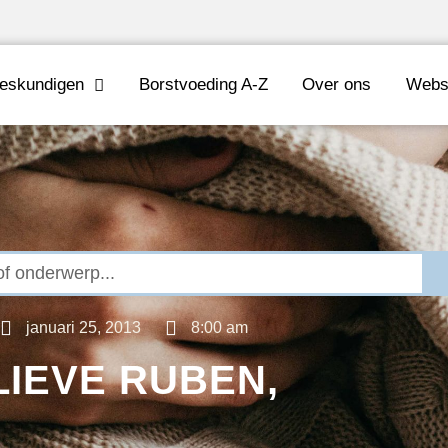
eskundigen
Borstvoeding A-Z
Over ons
Webs
januari 25, 2013
8:00 am
LIEVE RUBEN,