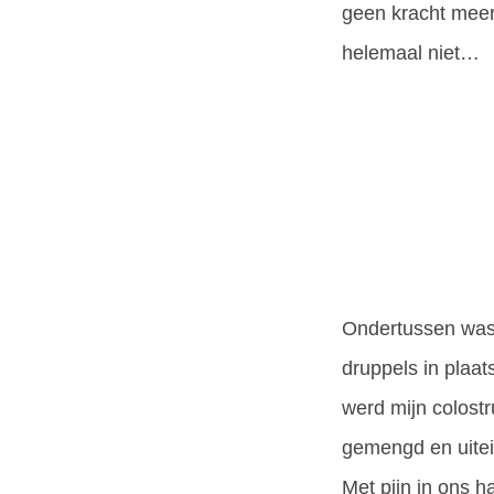
geen kracht meer 
helemaal niet…
Ondertussen was 
druppels in plaat
werd mijn colost
gemengd en uitein
Met pijn in ons h