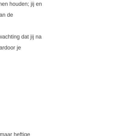
en houden; jij en
van de
chting dat jij na
ardoor je
 maar heftige