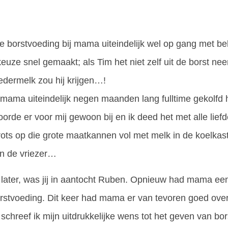
 borstvoeding bij mama uiteindelijk wel op gang met beh
uze snel gemaakt; als Tim het niet zelf uit de borst ne
edermelk zou hij krijgen…!
mama uiteindelijk negen maanden lang fulltime gekolfd h
hoorde er voor mij gewoon bij en ik deed het met alle lief
rots op die grote maatkannen vol met melk in de koelkas
in de vriezer…
r later, was jij in aantocht Ruben. Opnieuw had mama een
rstvoeding. Dit keer had mama er van tevoren goed over
schreef ik mijn uitdrukkelijke wens tot het geven van bo