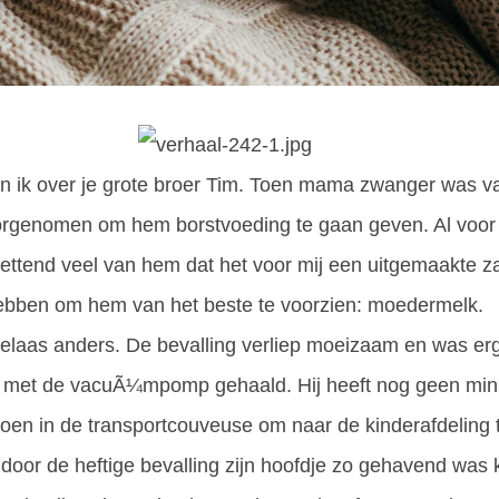
gin ik over je grote broer Tim. Toen mama zwanger was 
rgenomen om hem borstvoeding te gaan geven. Al voor 
tzettend veel van hem dat het voor mij een uitgemaakte z
hebben om hem van het beste te voorzien: moedermelk.
 helaas anders. De bevalling verliep moeizaam en was er
Tim met de vacuÃ¼mpomp gehaald. Hij heeft nog geen minu
toen in de transportcouveuse om naar de kinderafdeling
oor de heftige bevalling zijn hoofdje zo gehavend was k