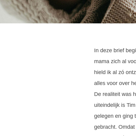
In deze brief be
mama zich al voo
hield ik al zó on
alles voor over 
De realiteit was
uiteindelijk is 
gelegen en ging 
gebracht. Omdat d