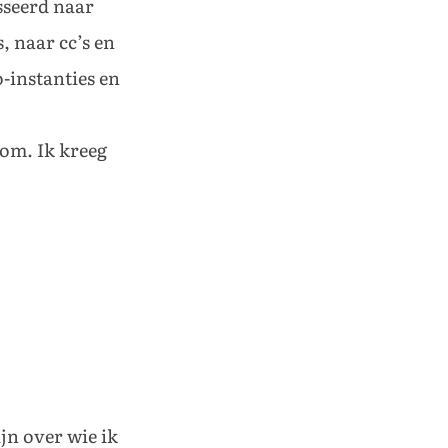
esseerd naar
, naar cc’s en
o-instanties en
 om. Ik kreeg
jn over wie ik