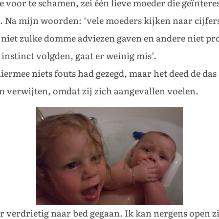
je voor te schamen, zei één lieve moeder die geïnter
. Na mijn woorden: ‘vele moeders kijken naar cijfers
’s niet zulke domme adviezen gaven en andere niet pr
instinct volgden, gaat er weinig mis’.
hiermee niets fouts had gezegd, maar het deed de das
n verwijten, omdat zij zich aangevallen voelen.
er verdrietig naar bed gegaan. Ik kan nergens open zi