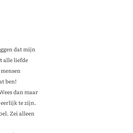
eggen dat mijn
 alle liefde
, mensen
at ben!
? Wees dan maar
erlijk te zijn.
el. Zei alleen