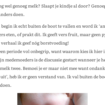
og wel genoeg melk? Slaapt je kindje al door? Geno
anders doen.
egin ik echt buiten de boot te vallen en word ik ‘and
rs eten, of prakt dit. Ik geeft vers fruit, maar geen
t verhaal ik geef nóg borstvoeding!
een periode vol onbegrip, want waarom kies ik hier
n medemoeders is de discussie gestart wanneer je he
melk twee. Bemoei je er maar niet mee want ondanks 
uit’, heb ik er geen verstand van. Ik val buiten de bo
 doen.