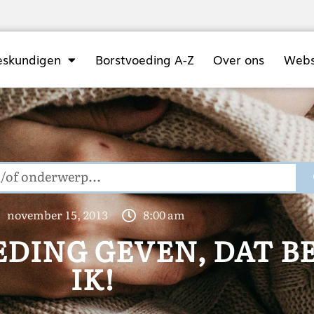
eskundigen
Borstvoeding A-Z
Over ons
Web
november 15, 2013
8:00 am
DING GEVEN, DAT B
IK!