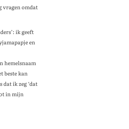
eg vragen omdat
ers’: ik geeft
 pyjamapapje en
 in hemelsnaam
t beste kan
dat ik zeg ‘dat
ot in mijn