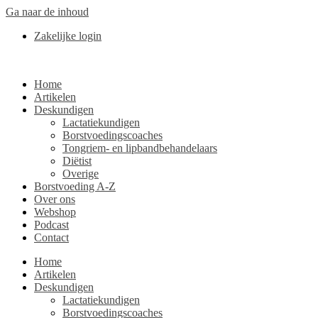
Ga naar de inhoud
Zakelijke login
Home
Artikelen
Deskundigen
Lactatiekundigen
Borstvoedingscoaches
Tongriem- en lipbandbehandelaars
Diëtist
Overige
Borstvoeding A-Z
Over ons
Webshop
Podcast
Contact
Home
Artikelen
Deskundigen
Lactatiekundigen
Borstvoedingscoaches