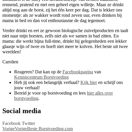
rennend, pratend en met een geheel eigen willetje. Maar ze drinkt
altijd nog aan de borst, zij het één keer per dag. Dat is lekker ons
momentje: als ze wakker wordt rond zeven uur, even drinken bij
mama in bed en dan vol enthousiasme de dag tegemoet.
Verder drinkt en eet ze gewoon biologische zuivelproducten en taalt
niet naar mijn borsten, zelfs niet als we samen in bad zitten. En
mama: die werkt bijna full-time, drinkt bij gelegenheden een lekker
glaasje wijn of twee en hoeft niet meer te kolven. Het beste uit twee
werelden!
Carolien
Reageren? Dat kan op de
Facebookpagina
van
Kenniscentrum Borstvoeding
Heb jij ook een belangrijk verhaal?
Kijk hier
en schrijf ons
jouw verhaal!
Bereid je voor op borstvoeding en lees
hier alles over
borstvoeding
.
Social media
Facebook
Twitter
Vorige
Vorige
Beste Borstvoeding.com