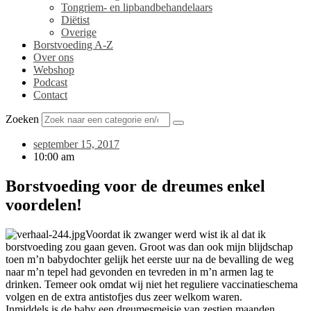
Tongriem- en lipbandbehandelaars
Diëtist
Overige
Borstvoeding A-Z
Over ons
Webshop
Podcast
Contact
Zoeken
september 15, 2017
10:00 am
Borstvoeding voor de dreumes enkel
voordelen!
Voordat ik zwanger werd wist ik al dat ik
borstvoeding zou gaan geven. Groot was dan ook mijn blijdschap
toen m’n babydochter gelijk het eerste uur na de bevalling de weg
naar m’n tepel had gevonden en tevreden in m’n armen lag te
drinken. Temeer ook omdat wij niet het reguliere vaccinatieschema
volgen en de extra antistofjes dus zeer welkom waren.
Inmiddels is de baby een dreumesmeisje van zestien maanden,