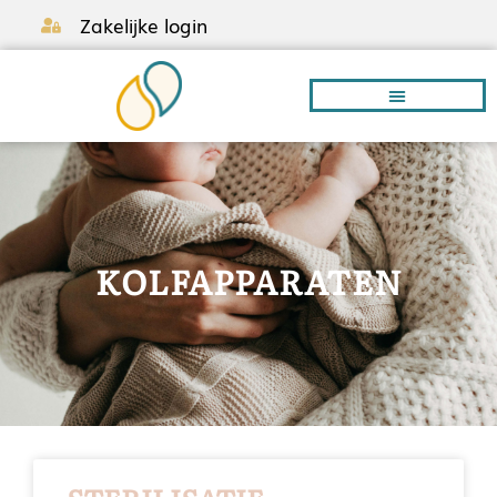
Zakelijke login
Borstvoeding A-Z
KOLFAPPARATEN