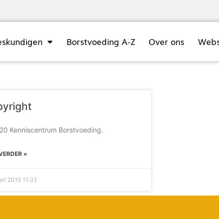
eskundigen
Borstvoeding A-Z
Over ons
Web
yright
20 Kenniscentrum Borstvoeding.
 VERDER »
uari 2015
11:32