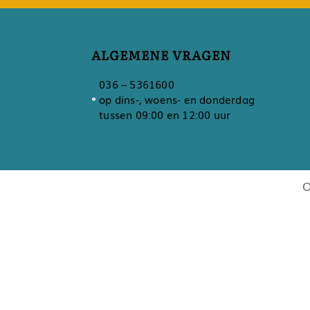
ALGEMENE VRAGEN
036 – 5361600
op dins-, woens- en donderdag
tussen 09:00 en 12:00 uur
O