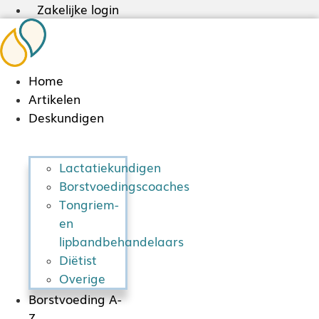
Zakelijke login
Ga
naar
de
inhoud
Home
Artikelen
Deskundigen
Lactatiekundigen
Borstvoedingscoaches
Tongriem-
en
lipbandbehandelaars
Diëtist
Overige
Borstvoeding A-
Z