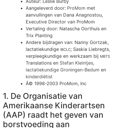
Auteur: Leslie Burby
Aangeleverd door:
ProMom
met
aanvullingen van Dana Anagnostou,
Executive Director van ProMom
Vertaling door: Natascha Oorthuis en
Trix Planting
Andere bijdragen van: Nanny Gortzak,
lactatiekundige
; Saskia Liebregts,
IBCLC
verpleegkundige en werkzaam bij
MBTS
Translations en
Stefan Kleintjes,
lactatiekundige Groningen-Bedum
en
kinderdiëtist
Â© 1998-2003 ProMom, Inc
1. De Organisatie van
Amerikaanse Kinderartsen
(AAP) raadt het geven van
borstvoeding aan