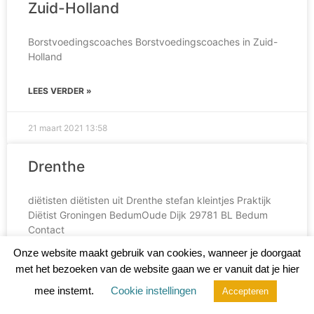
Zuid-Holland
Borstvoedingscoaches Borstvoedingscoaches in Zuid-
Holland
LEES VERDER »
21 maart 2021
13:58
Drenthe
diëtisten diëtisten uit Drenthe stefan kleintjes Praktijk
Diëtist Groningen BedumOude Dijk 29781 BL Bedum
Contact
https://www.dietistgroningenbedum.nl/stefan@dietistgroning
Onze website maakt gebruik van cookies, wanneer je doorgaat
met het bezoeken van de website gaan we er vanuit dat je hier
LEES VERDER »
mee instemt.
Cookie instellingen
Accepteren