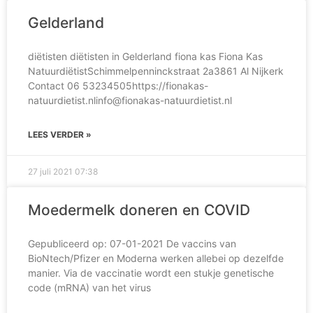
Gelderland
diëtisten diëtisten in Gelderland fiona kas Fiona Kas
NatuurdiëtistSchimmelpenninckstraat 2a3861 Al Nijkerk
Contact 06 53234505https://fionakas-
natuurdietist.nlinfo@fionakas-natuurdietist.nl
LEES VERDER »
27 juli 2021
07:38
Moedermelk doneren en COVID
Gepubliceerd op: 07-01-2021 De vaccins van
BioNtech/Pfizer en Moderna werken allebei op dezelfde
manier. Via de vaccinatie wordt een stukje genetische
code (mRNA) van het virus