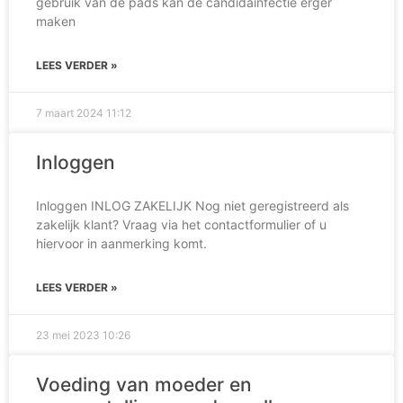
gebruik van de pads kan de candidainfectie erger
maken
LEES VERDER »
7 maart 2024
11:12
Inloggen
Inloggen INLOG ZAKELIJK Nog niet geregistreerd als
zakelijk klant? Vraag via het contactformulier of u
hiervoor in aanmerking komt.
LEES VERDER »
23 mei 2023
10:26
Voeding van moeder en